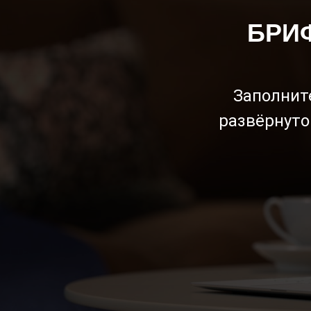
БРИ
Заполните
развёрнуто